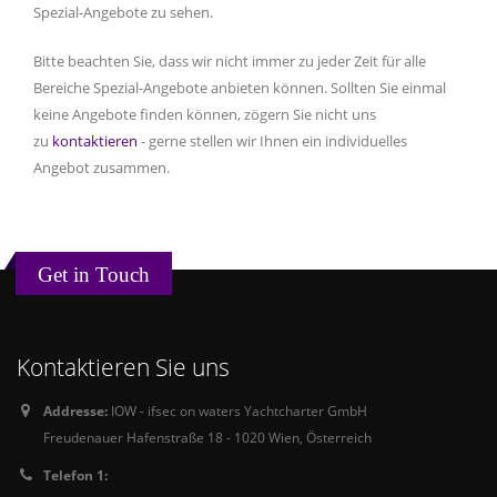
Spezial-Angebote zu sehen.
Bitte beachten Sie, dass wir nicht immer zu jeder Zeit für alle
Bereiche Spezial-Angebote anbieten können. Sollten Sie einmal
keine Angebote finden können, zögern Sie nicht uns
zu
kontaktieren
- gerne stellen wir Ihnen ein individuelles
Angebot zusammen.
Get in Touch
Kontaktieren Sie uns
Addresse:
IOW - ifsec on waters Yachtcharter GmbH
Freudenauer Hafenstraße 18 - 1020 Wien, Österreich
Telefon 1: