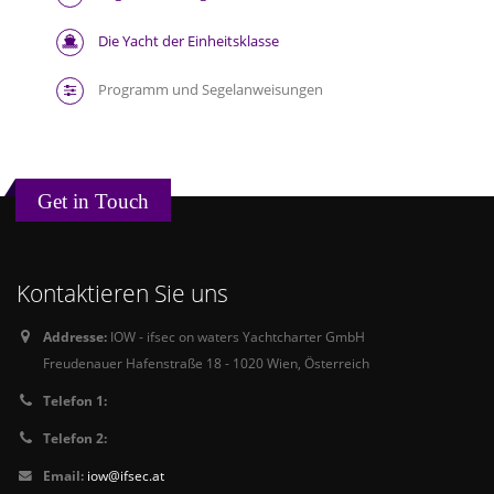
Die Yacht der Einheitsklasse
Programm und Segelanweisungen
Get in Touch
Kontaktieren Sie uns
Addresse:
IOW - ifsec on waters Yachtcharter GmbH
Freudenauer Hafenstraße 18 - 1020 Wien, Österreich
Telefon 1:
Telefon 2:
Email:
iow@ifsec.at