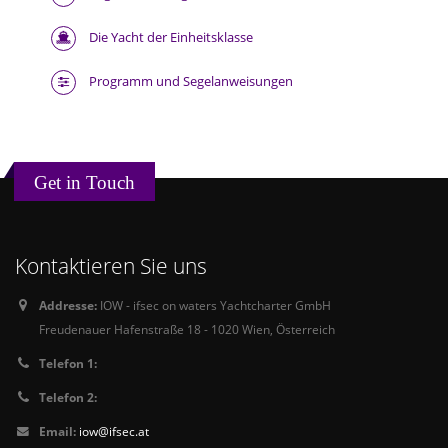
Die Yacht der Einheitsklasse
Programm und Segelanweisungen
Get in Touch
Kontaktieren Sie uns
Addresse:
IOW - ifsec on waters Yachtcharter GmbH
Freudenauer Hafenstraße 18 - 1020 Wien, Österreich
Telefon 1:
Telefon 2:
Email:
iow@ifsec.at