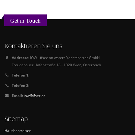
Get in Touch
Kontaktieren Sie uns
Addresse:
IOW - ifsec on waters Yachtcharter GmbH
Freudenauer Hafenstraße 18 - 1020 Wien, Österreich
Telefon 1:
Telefon 2:
Email:
iow@ifsec.at
Sitemap
Hausbootreisen