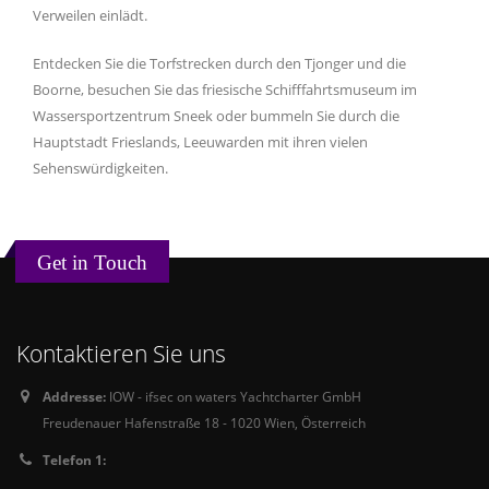
Verweilen einlädt.
Entdecken Sie die Torfstrecken durch den Tjonger und die
Boorne, besuchen Sie das friesische Schifffahrtsmuseum im
Wassersportzentrum Sneek oder bummeln Sie durch die
Hauptstadt Frieslands, Leeuwarden mit ihren vielen
Sehenswürdigkeiten.
Get in Touch
Kontaktieren Sie uns
Addresse:
IOW - ifsec on waters Yachtcharter GmbH
Freudenauer Hafenstraße 18 - 1020 Wien, Österreich
Telefon 1: