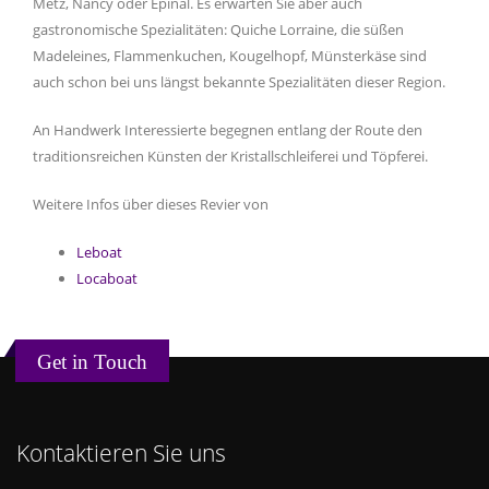
Metz, Nancy oder Epinal. Es erwarten Sie aber auch
gastronomische Spezialitäten: Quiche Lorraine, die süßen
Madeleines, Flammenkuchen, Kougelhopf, Münsterkäse sind
auch schon bei uns längst bekannte Spezialitäten dieser Region.
An Handwerk Interessierte begegnen entlang der Route den
traditionsreichen Künsten der Kristallschleiferei und Töpferei.
Weitere Infos über dieses Revier von
Leboat
Locaboat
Get in Touch
Kontaktieren Sie uns