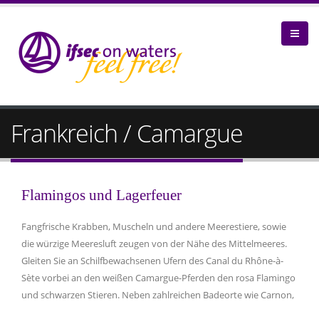
Frankreich / Camargue
Flamingos und Lagerfeuer
Fangfrische Krabben, Muscheln und andere Meerestiere, sowie
die würzige Meeresluft zeugen von der Nähe des Mittelmeeres.
Gleiten Sie an Schilfbewachsenen Ufern des Canal du Rhône-à-
Sète vorbei an den weißen Camargue-Pferden den rosa Flamingo
und schwarzen Stieren. Neben zahlreichen Badeorte wie Carnon,