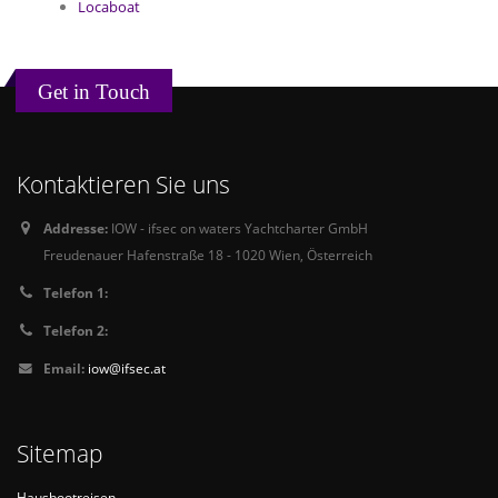
Locaboat
Get in Touch
Kontaktieren Sie uns
Addresse:
IOW - ifsec on waters Yachtcharter GmbH
Freudenauer Hafenstraße 18 - 1020 Wien, Österreich
Telefon 1:
Telefon 2:
Email:
iow@ifsec.at
Sitemap
Hausbootreisen