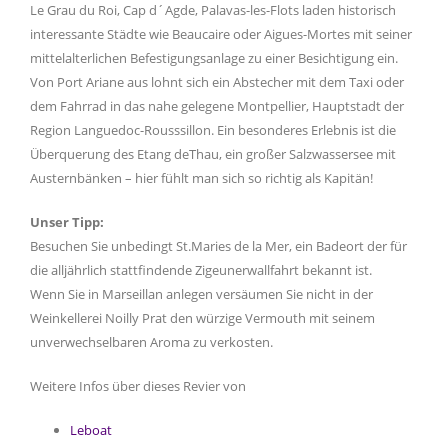
Le Grau du Roi, Cap d´Agde, Palavas-les-Flots laden historisch
interessante Städte wie Beaucaire oder Aigues-Mortes mit seiner
mittelalterlichen Befestigungsanlage zu einer Besichtigung ein.
Von Port Ariane aus lohnt sich ein Abstecher mit dem Taxi oder
dem Fahrrad in das nahe gelegene Montpellier, Hauptstadt der
Region Languedoc-Rousssillon. Ein besonderes Erlebnis ist die
Überquerung des Etang deThau, ein großer Salzwassersee mit
Austernbänken – hier fühlt man sich so richtig als Kapitän!
Unser Tipp:
Besuchen Sie unbedingt St.Maries de la Mer, ein Badeort der für
die alljährlich stattfindende Zigeunerwallfahrt bekannt ist.
Wenn Sie in Marseillan anlegen versäumen Sie nicht in der
Weinkellerei Noilly Prat den würzige Vermouth mit seinem
unverwechselbaren Aroma zu verkosten.
Weitere Infos über dieses Revier von
Leboat