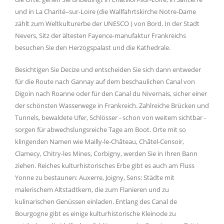
und in La Charité–sur-Loire (die Wallfahrtskirche Notre-Dame
zählt zum Weltkulturerbe der UNESCO ) von Bord. In der Stadt
Nevers, Sitz der ältesten Fayence-manufaktur Frankreichs
besuchen Sie den Herzogspalast und die Kathedrale.
Besichtigen Sie Decize und entscheiden Sie sich dann entweder
für die Route nach Gannay auf dem beschaulichen Canal von
Digoin nach Roanne oder für den Canal du Nivernais, sicher einer
der schönsten Wasserwege in Frankreich. Zahlreiche Brücken und
Tunnels, bewaldete Ufer, Schlösser - schon von weitem sichtbar -
sorgen für abwechslungsreiche Tage am Boot. Orte mit so
klingenden Namen wie Mailly-le-Château, Châtel-Censoir,
Clamecy, Chitry-les Mines, Corbigny, werden Sie in Ihren Bann
ziehen. Reiches kulturhistorisches Erbe gibt es auch am Fluss
Yonne zu bestaunen: Auxerre, Joigny, Sens: Städte mit
malerischem Altstadtkern, die zum Flanieren und zu
kulinarischen Genüssen einladen. Entlang des Canal de
Bourgogne gibt es einige kulturhistorische Kleinode zu