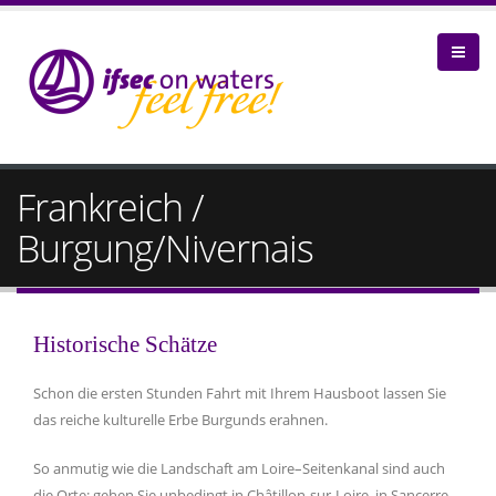
Frankreich /
Burgung/Nivernais
Historische Schätze
Schon die ersten Stunden Fahrt mit Ihrem Hausboot lassen Sie
das reiche kulturelle Erbe Burgunds erahnen.
So anmutig wie die Landschaft am Loire–Seitenkanal sind auch
die Orte: gehen Sie unbedingt in Châtillon-sur-Loire, in Sancerre