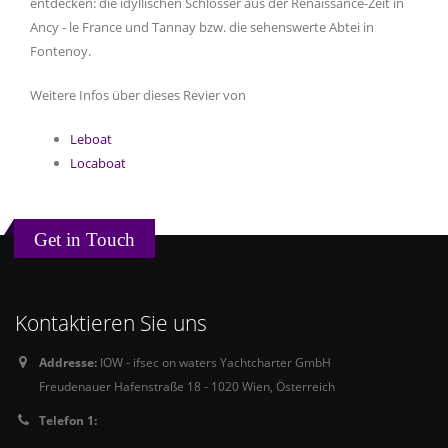
entdecken: die idyllischen Schlösser aus der Renaissance-Zeit in
Ancy - le France und Tannay bzw. die sehenswerte Abtei in
Fontenoy.
Weitere Infos über dieses Revier von
Leboat
Locaboat
Get in Touch
Kontaktieren Sie uns
Addresse:
IOW - ifsec on waters Yachtcharter GmbH
Freudenauer Hafenstraße 18 - 1020 Wien, Österreich
Telefon 1: